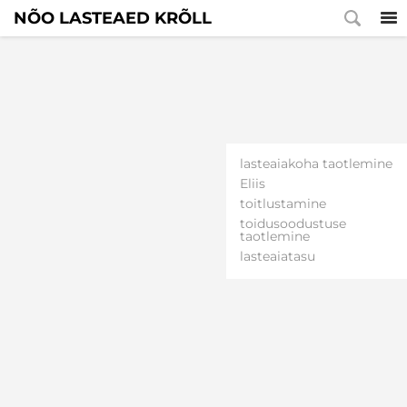
NÕO LASTEAED KRÕLL
lasteaiakoha taotlemine
Eliis
toitlustamine
toidusoodustuse
taotlemine
lasteaiatasu